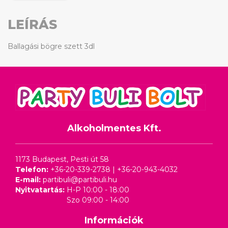
LEÍRÁS
Ballagási bögre szett 3dl
Alkoholmentes Kft.
1173 Budapest, Pesti út 58
Telefon:
+36-20-339-2738
|
+36-20-943-4032
E-mail:
partibuli@partibuli.hu
Nyitvatartás:
H-P 10:00 - 18:00
Szo 09:00 - 14:00
Információk