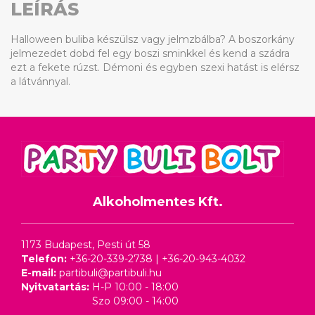
LEÍRÁS
Halloween buliba készülsz vagy jelmzbálba? A boszorkány
jelmezedet dobd fel egy boszi sminkkel és kend a szádra
ezt a fekete rúzst. Démoni és egyben szexi hatást is elérsz
a látvánnyal.
Alkoholmentes Kft.
1173 Budapest, Pesti út 58
Telefon:
+36-20-339-2738
|
+36-20-943-4032
E-mail:
partibuli@partibuli.hu
Nyitvatartás:
H-P 10:00 - 18:00
Szo 09:00 - 14:00