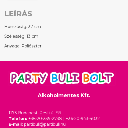
LEÍRÁS
Hosszúság: 37 cm
Szélesség: 13 cm
Anyaga: Poliészter
Alkoholmentes Kft.
1173 Budapest, Pesti út 58
Telefon:
+36-20-339-2738
|
+36-20-943-4032
E-mail:
partibuli@partibuli.hu