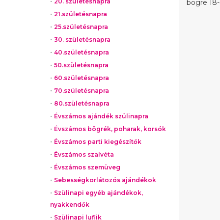
20. születésnapra
bögre 18-
21.születésnapra
25.születésnapra
30. születésnapra
40.születésnapra
50.születésnapra
60.születésnapra
70.születésnapra
80.születésnapra
Évszámos ajándék szülinapra
Évszámos bögrék, poharak, korsók
Évszámos parti kiegészítők
Évszámos szalvéta
Évszámos szemüveg
Sebességkorlátozós ajándékok
Szülinapi egyéb ajándékok,
nyakkendők
Szülinapi lufiik