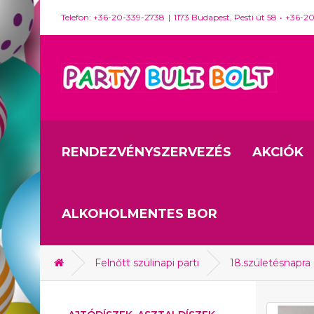
Telefon: +36-20-339-2738
1173 Budapest, Pesti út 58
+36-2
RENDEZVÉNYSZERVEZÉS
AKCIÓK
ALKOHOLMENTES BOR
Felnőtt szülinapi parti
18.születésnapra