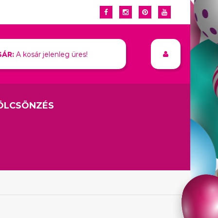
ÁR:
A kosár jelenleg üres!
ÖLCSÖNZÉS