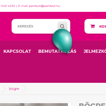
0-943-4032
E-mail: partibuli@partibuli.hu
KOS
KAPCSOLAT
BEMUTATKOZÁS
JELMEZK
bögre