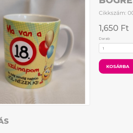
BÖGRE
Cikkszám: 
1,650 Ft
Darab
KOSÁRBA
ÁS