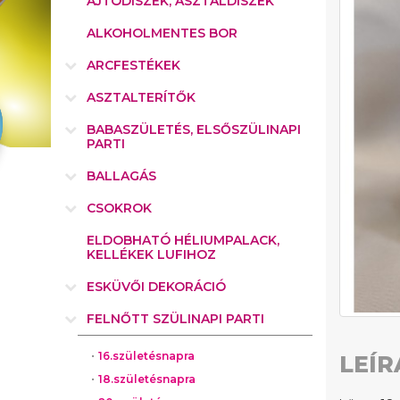
AJTÓDÍSZEK, ASZTALDÍSZEK
ALKOHOLMENTES BOR
ARCFESTÉKEK
ASZTALTERÍTŐK
BABASZÜLETÉS, ELSŐSZÜLINAPI
PARTI
BALLAGÁS
CSOKROK
ELDOBHATÓ HÉLIUMPALACK,
KELLÉKEK LUFIHOZ
ESKÜVŐI DEKORÁCIÓ
FELNŐTT SZÜLINAPI PARTI
16.születésnapra
LEÍR
18.születésnapra