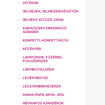
JÁTÉKOK
JELMEZEK, JELMEZKIEGÉSZÍTŐK
JELVÉNY, KITŰZŐ, DÍJAK
KARÁCSONYI DEKORÁCIÓ,
AJÁNDÉK
KONFETTI, KONFETTIÁGYÚ
KÖTÉNYEK
LAMPIONOK, FÜZÉREK,
FÜGGŐDÍSZEK
LÁNYBÚCSÚ,SZEXI
LEGÉNYBÚCSÚ
LÉGGÖMBNEHEZÉKEK
MAMA-PAPA, ANYA- APA
NÉVNAPOS AJÁNDÉKOK