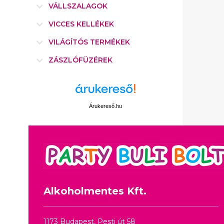
VÁLLSZALAGOK
VICCES KELLÉKEK
VILÁGÍTÓS TERMÉKEK
ZÁSZLÓFÜZÉREK
Árukereső.hu
Alkoholmentes Kft.
1173 Budapest, Pesti út 58