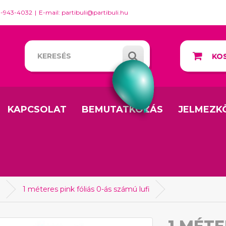
0-943-4032
E-mail: partibuli@partibuli.hu
KOS
KAPCSOLAT
BEMUTATKOZÁS
JELMEZK
a
1 méteres pink fóliás 0-ás számú lufi