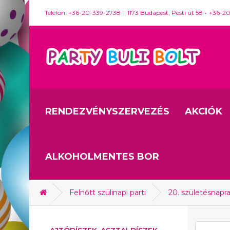
Telefon: +36-20-339-2738
1173 Budapest, Pesti út 58
+36-2
RENDEZVÉNYSZERVEZÉS
AKCIÓK
ALKOHOLMENTES BOR
Felnőtt szülinapi parti
20. születésnapr