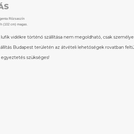
ÁS
genta Rózsaszín
ch (102 cm) magas.
lufik vidékre történő szállítása nem megoldható, csak személyes
llítás Budapest területén az átvételi lehetőségek rovatban feltün
 egyeztetés szükséges!