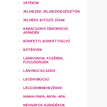
JÁTÉKOK
JELMEZEK, JELMEZKIEGÉSZÍTŐK
JELVÉNY, KITŰZŐ, DÍJAK
KARÁCSONYI DEKORÁCIÓ,
AJÁNDÉK
KONFETTI, KONFETTIÁGYÚ
KÖTÉNYEK
LAMPIONOK, FÜZÉREK,
FÜGGŐDÍSZEK
LÁNYBÚCSÚ,SZEXI
LEGÉNYBÚCSÚ
LÉGGÖMBNEHEZÉKEK
MAMA-PAPA, ANYA- APA
NÉVNAPOS AJÁNDÉKOK