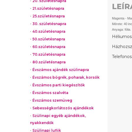
20. születésnapra
LEÍR
21.születésnapra
25.születésnapra
Magenta - Ma
30. születésnapra
Mérete: 40 in
Anyaga: fólia.
40.születésnapra
Héliumos 
50.születésnapra
Házhozszá
60.születésnapra
70.születésnapra
Telefonos
80.születésnapra
Évszámos ajándék szülinapra
Évszámos bögrék, poharak, korsók
Évszámos parti kiegészítők
Évszámos szalvéta
Évszámos szemüveg
Sebességkorlátozós ajándékok
Szülinapi egyéb ajándékok,
nyakkendők
Szülinapi lufiik