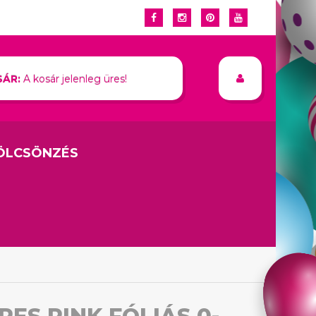
ÁR:
A kosár jelenleg üres!
ÖLCSÖNZÉS