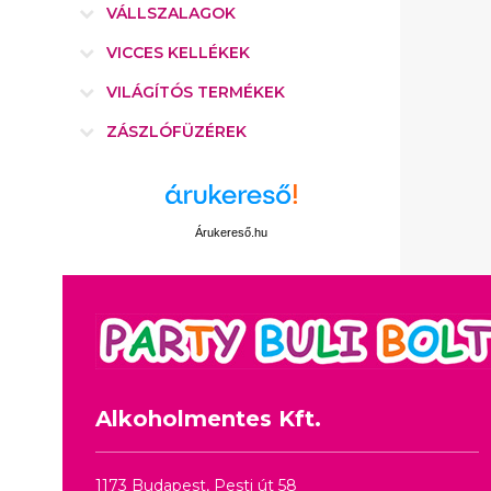
VÁLLSZALAGOK
VICCES KELLÉKEK
VILÁGÍTÓS TERMÉKEK
ZÁSZLÓFÜZÉREK
Árukereső.hu
Alkoholmentes Kft.
1173 Budapest, Pesti út 58