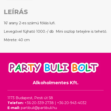
LEÍRÁS
16' arany 2-es számú fóliás lufi.
Levegővel fújható 1000.-/ db Mini oszlop tetejére is tehető.
Mérete: 40 cm
Alkoholmentes Kft.
1173 Budapest, Pesti út 58
Telefon:
+36-20-339-2738
|
+36-20-943-4032
E-mail:
partibuli@partibuli.hu