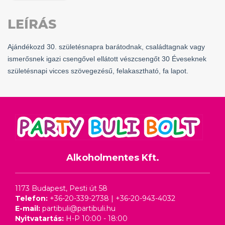
LEÍRÁS
Ajándékozd 30. születésnapra barátodnak, családtagnak vagy
ismerősnek igazi csengővel ellátott vészcsengőt 30 Éveseknek
születésnapi vicces szövegezésű, felakasztható, fa lapot.
Alkoholmentes Kft.
1173 Budapest, Pesti út 58
Telefon:
+36-20-339-2738
|
+36-20-943-4032
E-mail:
partibuli@partibuli.hu
Nyitvatartás:
H-P 10:00 - 18:00