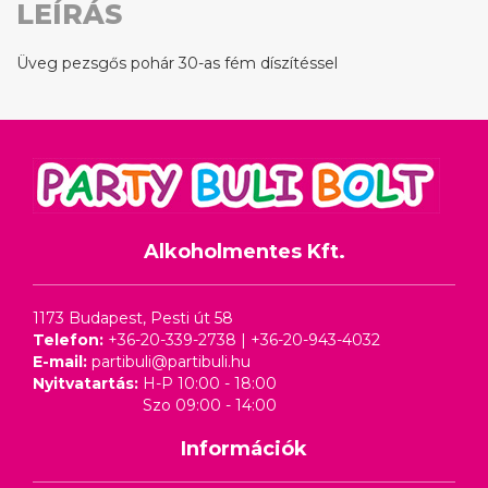
LEÍRÁS
Üveg pezsgős pohár 30-as fém díszítéssel
Alkoholmentes Kft.
1173 Budapest, Pesti út 58
Telefon:
+36-20-339-2738
|
+36-20-943-4032
E-mail:
partibuli@partibuli.hu
Nyitvatartás:
H-P 10:00 - 18:00
Szo 09:00 - 14:00
Információk