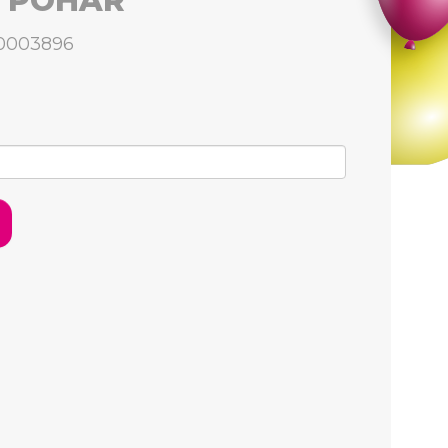
 POHÁR
00003896