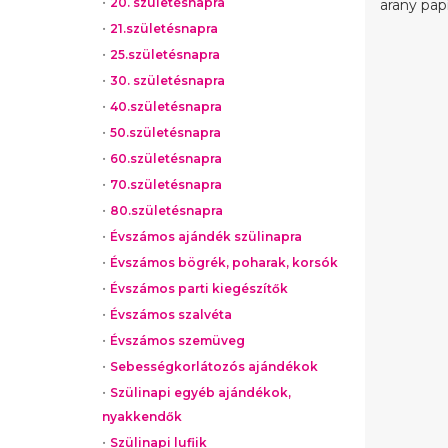
20. születésnapra
arany papí
21.születésnapra
25.születésnapra
30. születésnapra
40.születésnapra
50.születésnapra
60.születésnapra
70.születésnapra
80.születésnapra
Évszámos ajándék szülinapra
Évszámos bögrék, poharak, korsók
Évszámos parti kiegészítők
Évszámos szalvéta
Évszámos szemüveg
Sebességkorlátozós ajándékok
Szülinapi egyéb ajándékok,
nyakkendők
Szülinapi lufiik