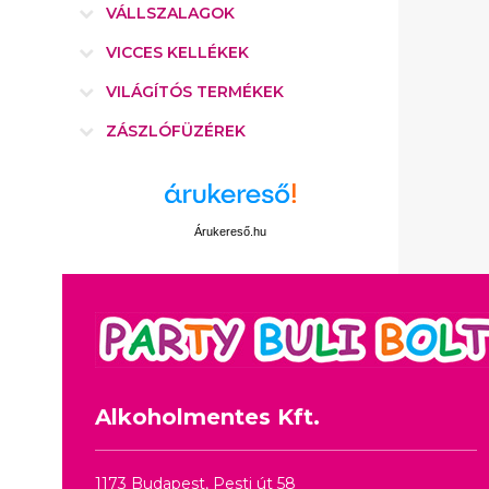
VÁLLSZALAGOK
VICCES KELLÉKEK
VILÁGÍTÓS TERMÉKEK
ZÁSZLÓFÜZÉREK
Árukereső.hu
Alkoholmentes Kft.
1173 Budapest, Pesti út 58