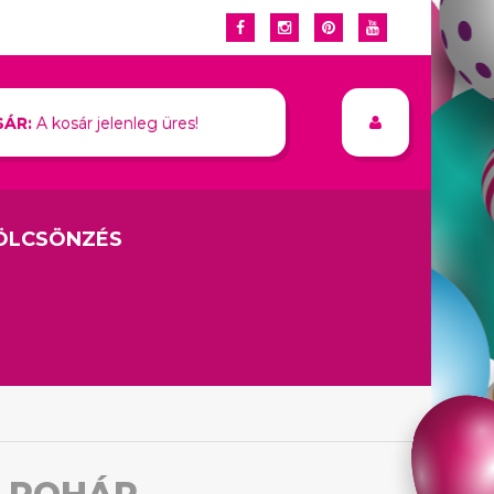
ÁR:
A kosár jelenleg üres!
ÖLCSÖNZÉS