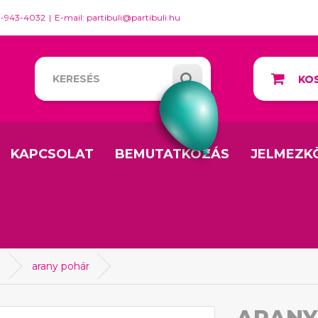
0-943-4032
E-mail: partibuli@partibuli.hu
KOS
KAPCSOLAT
BEMUTATKOZÁS
JELMEZK
a
arany pohár