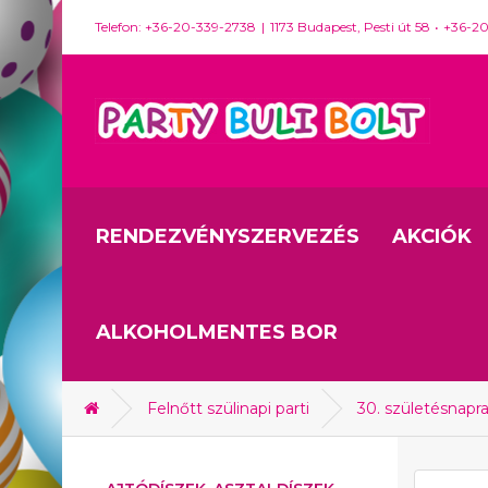
Telefon: +36-20-339-2738
1173 Budapest, Pesti út 58
+36-2
RENDEZVÉNYSZERVEZÉS
AKCIÓK
ALKOHOLMENTES BOR
Felnőtt szülinapi parti
30. születésnapr