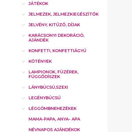
JÁTÉKOK
JELMEZEK, JELMEZKIEGÉSZÍTŐK
JELVÉNY, KITŰZŐ, DÍJAK
KARÁCSONYI DEKORÁCIÓ,
AJÁNDÉK
KONFETTI, KONFETTIÁGYÚ
KÖTÉNYEK
LAMPIONOK, FÜZÉREK,
FÜGGŐDÍSZEK
LÁNYBÚCSÚ,SZEXI
LEGÉNYBÚCSÚ
LÉGGÖMBNEHEZÉKEK
MAMA-PAPA, ANYA- APA
NÉVNAPOS AJÁNDÉKOK