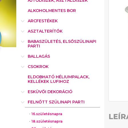
AJTÓDÍSZEK, ASZTALDÍSZEK
ALKOHOLMENTES BOR
ARCFESTÉKEK
ASZTALTERÍTŐK
BABASZÜLETÉS, ELSŐSZÜLINAPI
PARTI
BALLAGÁS
CSOKROK
ELDOBHATÓ HÉLIUMPALACK,
KELLÉKEK LUFIHOZ
ESKÜVŐI DEKORÁCIÓ
FELNŐTT SZÜLINAPI PARTI
16.születésnapra
LEÍR
18.születésnapra