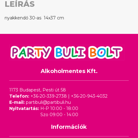
LEÍRÁS
nyakkendő 30-as 14x37 cm
Alkoholmentes Kft.
1173 Budapest, Pesti út 58
Telefon:
+36-20-339-2738
|
+36-20-943-4032
E-mail:
partibuli@partibuli.hu
Nyitvatartás:
H-P 10:00 - 18:00
Szo 09:00 - 14:00
Információk