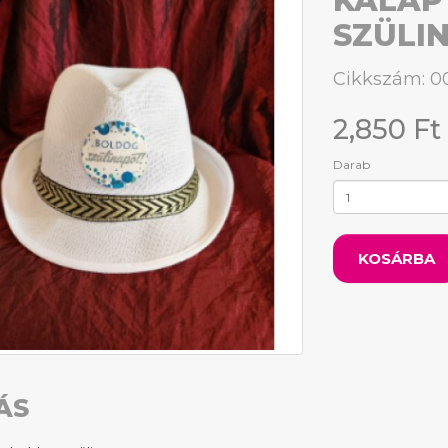
KALAP
SZÜLI
Cikkszám: 
2,850 Ft
Darab
KOSÁRBA
ÁS