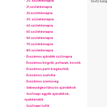
20. születésnapra
textil kal
21.születésnapra
25.születésnapra
30. születésnapra
40.születésnapra
50.születésnapra
60.születésnapra
70.születésnapra
80.születésnapra
Évszámos ajándék szülinapra
Évszámos bögrék, poharak, korsók
Évszámos parti kiegészítők
Évszámos szalvéta
Évszámos szemüveg
Sebességkorlátozós ajándékok
Szülinapi egyéb ajándékok,
nyakkendők
Szülinapi lufiik