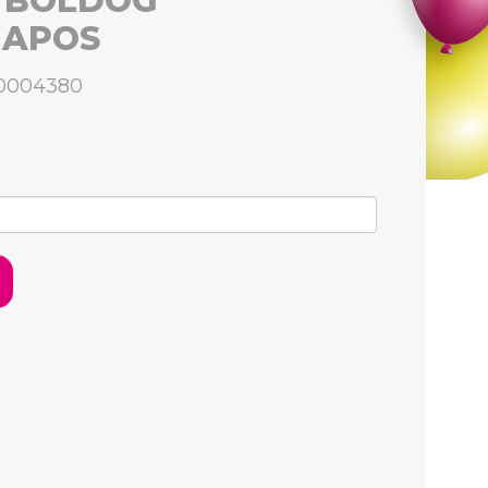
 BOLDOG
NAPOS
00004380