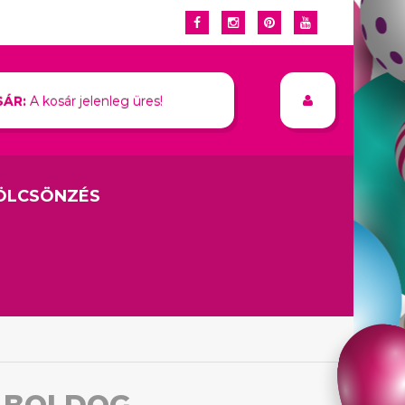
ÁR:
A kosár jelenleg üres!
ÖLCSÖNZÉS