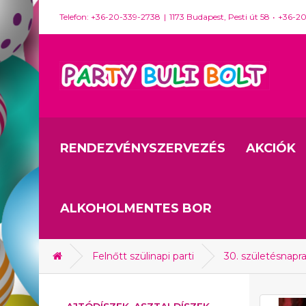
Telefon: +36-20-339-2738
1173 Budapest, Pesti út 58
+36-2
RENDEZVÉNYSZERVEZÉS
AKCIÓK
ALKOHOLMENTES BOR
Felnőtt szülinapi parti
30. születésnapr