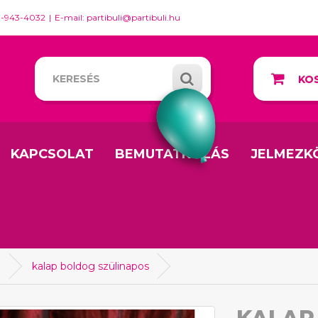
0-943-4032
E-mail: partibuli@partibuli.hu
KOS
KAPCSOLAT
BEMUTATKOZÁS
JELMEZK
a
kalap boldog szülinapos