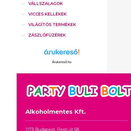
VÁLLSZALAGOK
VICCES KELLÉKEK
VILÁGÍTÓS TERMÉKEK
ZÁSZLÓFÜZÉREK
Árukereső.hu
Alkoholmentes Kft.
1173 Budapest, Pesti út 58