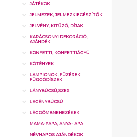
JÁTÉKOK
JELMEZEK, JELMEZKIEGÉSZÍTŐK
JELVÉNY, KITŰZŐ, DÍJAK
KARÁCSONYI DEKORÁCIÓ,
AJÁNDÉK
KONFETTI, KONFETTIÁGYÚ
KÖTÉNYEK
LAMPIONOK, FÜZÉREK,
FÜGGŐDÍSZEK
LÁNYBÚCSÚ,SZEXI
LEGÉNYBÚCSÚ
LÉGGÖMBNEHEZÉKEK
MAMA-PAPA, ANYA- APA
NÉVNAPOS AJÁNDÉKOK