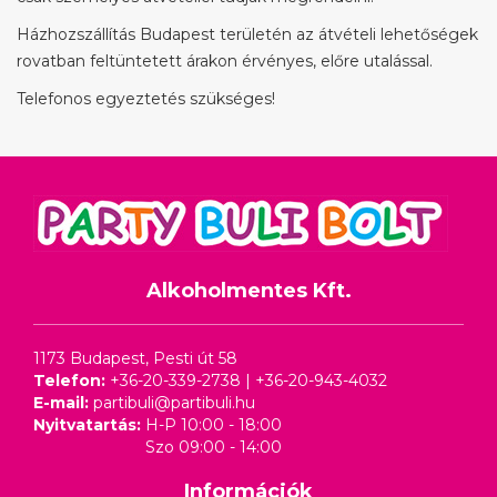
Házhozszállítás Budapest területén az átvételi lehetőségek
rovatban feltüntetett árakon érvényes, előre utalással.
Telefonos egyeztetés szükséges!
Alkoholmentes Kft.
1173 Budapest, Pesti út 58
Telefon:
+36-20-339-2738
|
+36-20-943-4032
E-mail:
partibuli@partibuli.hu
Nyitvatartás:
H-P 10:00 - 18:00
Szo 09:00 - 14:00
Információk