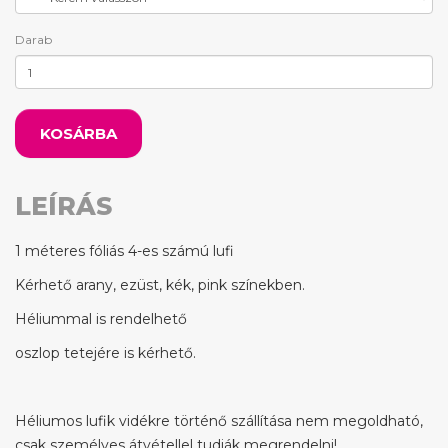
Darab
KOSÁRBA
LEÍRÁS
1 méteres fóliás 4-es számú lufi
Kérhető arany, ezüst, kék, pink színekben.
Héliummal is rendelhető
oszlop tetejére is kérhető.
Héliumos lufik vidékre történő szállítása nem megoldható,
csak személyes átvétellel tudják megrendelni!