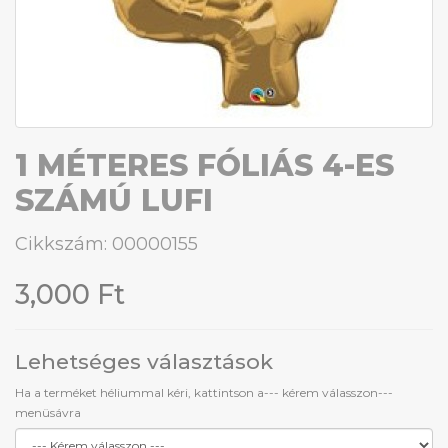
1 MÉTERES FÓLIÁS 4-ES
SZÁMÚ LUFI
Cikkszám: 00000155
3,000 Ft
Lehetséges választások
Ha a terméket héliummal kéri, kattintson a--- kérem válasszon---
menüsávra