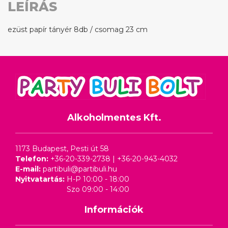
LEÍRÁS
ezüst papír tányér 8db / csomag 23 cm
Alkoholmentes Kft.
1173 Budapest, Pesti út 58
Telefon:
+36-20-339-2738
|
+36-20-943-4032
E-mail:
partibuli@partibuli.hu
Nyitvatartás:
H-P 10:00 - 18:00
Szo 09:00 - 14:00
Információk