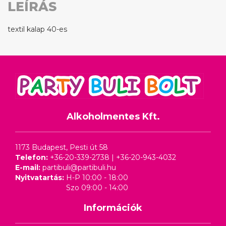
LEÍRÁS
textil kalap 40-es
Alkoholmentes Kft.
1173 Budapest, Pesti út 58
Telefon:
+36-20-339-2738
|
+36-20-943-4032
E-mail:
partibuli@partibuli.hu
Nyitvatartás:
H-P 10:00 - 18:00
Szo 09:00 - 14:00
Információk