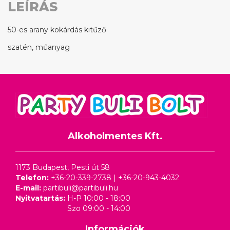
LEÍRÁS
50-es arany kokárdás kitűző
szatén, műanyag
Alkoholmentes Kft.
1173 Budapest, Pesti út 58
Telefon:
+36-20-339-2738
|
+36-20-943-4032
E-mail:
partibuli@partibuli.hu
Nyitvatartás:
H-P 10:00 - 18:00
Szo 09:00 - 14:00
Információk