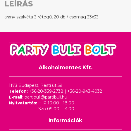
LEÍRÁS
arany szalvéta 3 rétegű, 20 db / csomag 33x33
Alkoholmentes Kft.
1173 Budapest, Pesti út 58
Telefon:
+36-20-339-2738
|
+36-20-943-4032
E-mail:
partibuli@partibuli.hu
Nyitvatartás:
H-P 10:00 - 18:00
Szo 09:00 - 14:00
Információk