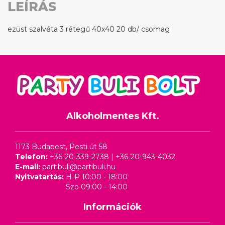
LEÍRÁS
ezüst szalvéta 3 rétegű 40x40 20 db/ csomag
Alkoholmentes Kft.
1173 Budapest, Pesti út 58
Telefon:
+36-20-339-2738
|
+36-20-943-4032
E-mail:
partibuli@partibuli.hu
Nyitvatartás:
H-P 10:00 - 18:00
Szo 09:00 - 14:00
Információk