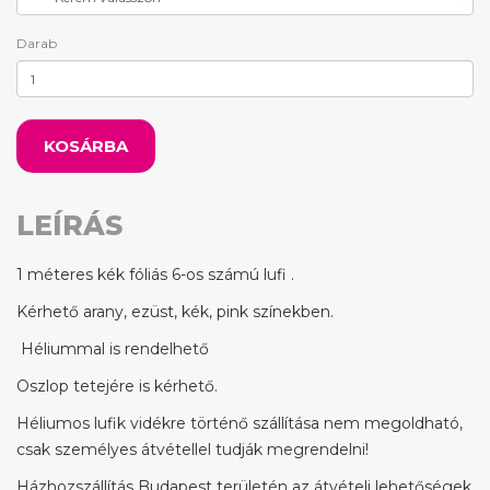
Darab
KOSÁRBA
LEÍRÁS
1 méteres kék fóliás 6-os számú lufi .
Kérhető arany, ezüst, kék, pink színekben.
Héliummal is rendelhető
Oszlop tetejére is kérhető.
Héliumos lufik vidékre történő szállítása nem megoldható,
csak személyes átvétellel tudják megrendelni!
Házhozszállítás Budapest területén az átvételi lehetőségek