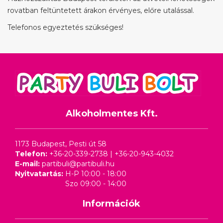
rovatban feltüntetett árakon érvényes, előre utalással.
Telefonos egyeztetés szükséges!
Alkoholmentes Kft.
1173 Budapest, Pesti út 58
Telefon:
+36-20-339-2738
|
+36-20-943-4032
E-mail:
partibuli@partibuli.hu
Nyitvatartás:
H-P 10:00 - 18:00
Szo 09:00 - 14:00
Információk