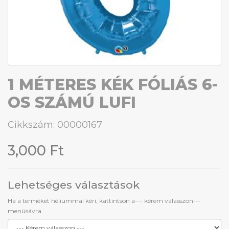
1 MÉTERES KÉK FÓLIÁS 6-
OS SZÁMÚ LUFI
Cikkszám: 00000167
3,000 Ft
Lehetséges választások
Ha a terméket héliummal kéri, kattintson a--- kérem válasszon---
menüsávra