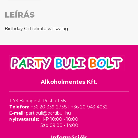
LEÍRÁS
Birthday Girl feliratú vállszalag
Alkoholmentes Kft.
1173 Budapest, Pesti út 58
Telefon:
+36-20-339-2738
|
+36-20-943-4032
E-mail:
partibuli@partibuli.hu
Nyitvatartás:
H-P 10:00 - 18:00
Szo 09:00 - 14:00
Információk