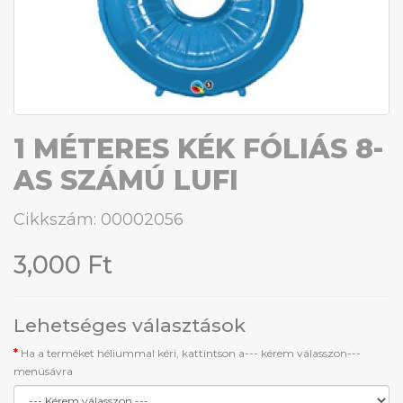
1 MÉTERES KÉK FÓLIÁS 8-
AS SZÁMÚ LUFI
Cikkszám: 00002056
3,000 Ft
Lehetséges választások
Ha a terméket héliummal kéri, kattintson a--- kérem válasszon---
menüsávra