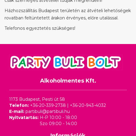
csak személyes átvétellel tudják megrendelni!
Házhozszállítás Budapest területén az átvételi lehetőségek
rovatban feltüntetett árakon érvényes, előre utalással.
Telefonos egyeztetés szükséges!
Alkoholmentes Kft.
1173 Budapest, Pesti út 58
Telefon:
+36-20-339-2738
|
+36-20-943-4032
E-mail:
partibuli@partibuli.hu
Nyitvatartás:
H-P 10:00 - 18:00
Szo 09:00 - 14:00
Információk