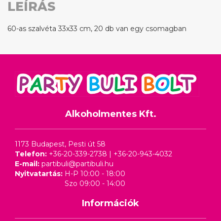
LEÍRÁS
60-as szalvéta 33x33 cm, 20 db van egy csomagban
Alkoholmentes Kft.
1173 Budapest, Pesti út 58
Telefon:
+36-20-339-2738
|
+36-20-943-4032
E-mail:
partibuli@partibuli.hu
Nyitvatartás:
H-P 10:00 - 18:00
Szo 09:00 - 14:00
Információk