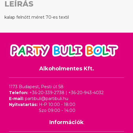
LEÍRÁS
kalap felnőtt méret 70-es textil
Alkoholmentes Kft.
1173 Budapest, Pesti út 58
Telefon:
+36-20-339-2738
|
+36-20-943-4032
E-mail:
partibuli@partibuli.hu
Nyitvatartás:
H-P 10:00 - 18:00
Szo 09:00 - 14:00
Információk