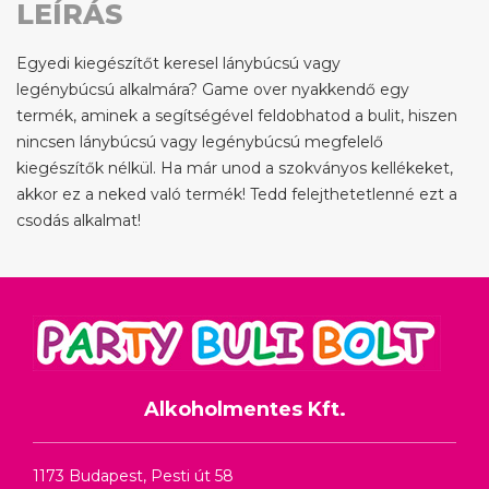
LEÍRÁS
Egyedi kiegészítőt keresel lánybúcsú vagy
legénybúcsú alkalmára? Game over nyakkendő egy
termék, aminek a segítségével feldobhatod a bulit, hiszen
nincsen lánybúcsú vagy legénybúcsú megfelelő
kiegészítők nélkül. Ha már unod a szokványos kellékeket,
akkor ez a neked való termék! Tedd felejthetetlenné ezt a
csodás alkalmat!
Alkoholmentes Kft.
1173 Budapest, Pesti út 58