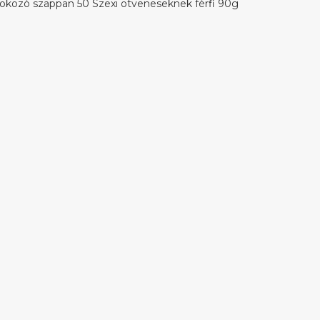
okozó szappan 50 Szexi ötveneseknek férfi 90g