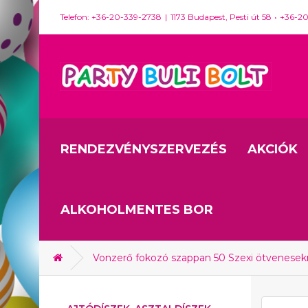
Telefon: +36-20-339-2738
1173 Budapest, Pesti út 58
+36-2
RENDEZVÉNYSZERVEZÉS
AKCIÓK
ALKOHOLMENTES BOR
Vonzerő fokozó szappan 50 Szexi ötvenesekn