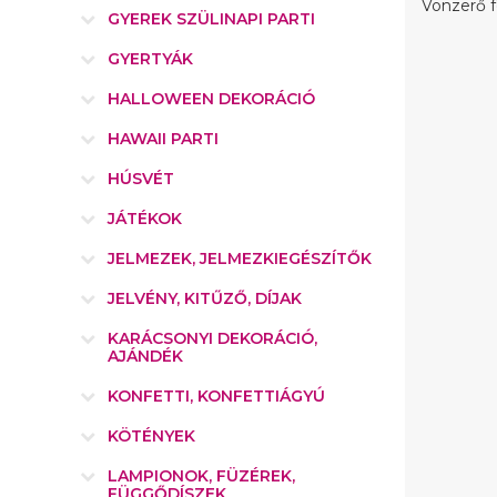
Vonzerő f
GYEREK SZÜLINAPI PARTI
GYERTYÁK
HALLOWEEN DEKORÁCIÓ
HAWAII PARTI
HÚSVÉT
JÁTÉKOK
JELMEZEK, JELMEZKIEGÉSZÍTŐK
JELVÉNY, KITŰZŐ, DÍJAK
KARÁCSONYI DEKORÁCIÓ,
AJÁNDÉK
KONFETTI, KONFETTIÁGYÚ
KÖTÉNYEK
LAMPIONOK, FÜZÉREK,
FÜGGŐDÍSZEK