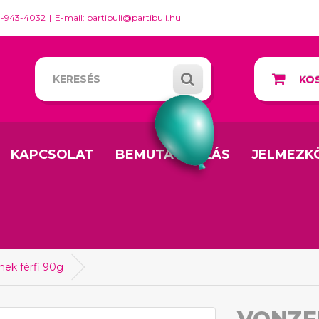
0-943-4032
E-mail: partibuli@partibuli.hu
KOS
KAPCSOLAT
BEMUTATKOZÁS
JELMEZK
ek férfi 90g