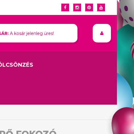
ÁR:
A kosár jelenleg üres!
ÖLCSÖNZÉS