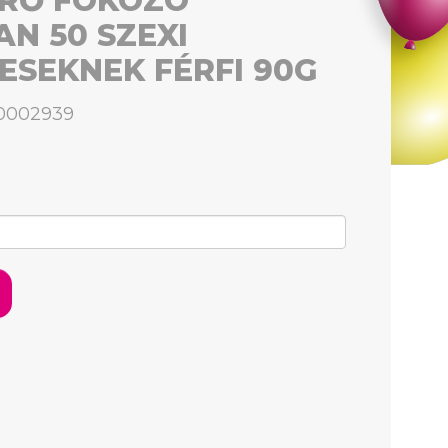
RŐ FOKOZÓ
N 50 SZEXI
ESEKNEK FÉRFI 90G
00002939