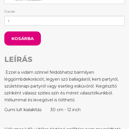
Darab
KOSÁRBA
LEÍRÁS
Ezzel a vidám színnel feldobhatsz bármilyen
léggömbdekorációt, legyen szó ballagásról, kerti partyról,
születésnapi partyról vagy esetleg esküvőről. Kiegészítő
színként válassz széles szín és méret választékunkból.
Héliummal és levegővel is tölthető.
Gumi lufi kialakítás
30 cm - 12 inch