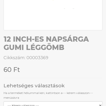
12 INCH-ES NAPSÁRGA
GUMI LÉGGÖMB
Cikkszám: 00003369
60 Ft
Lehetséges választások
Ha a terméket héliummal kéri, kattintson a--- kérem válasszon---
menüsávra