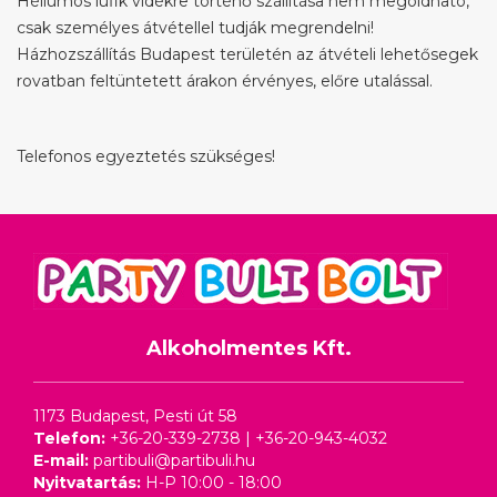
Héliumos lufik vidékre történő szállítása nem megoldható,
csak személyes átvétellel tudják megrendelni!
Házhozszállítás Budapest területén az átvételi lehetősegek
rovatban feltüntetett árakon érvényes, előre utalással.
Telefonos egyeztetés szükséges!
Alkoholmentes Kft.
1173 Budapest, Pesti út 58
Telefon:
+36-20-339-2738
|
+36-20-943-4032
E-mail:
partibuli@partibuli.hu
Nyitvatartás:
H-P 10:00 - 18:00