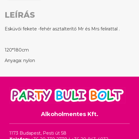
LEÍRÁS
Esküvői fekete -fehér asztalterítő Mr és Mrs felirattal .
120*180cm
Anyaga: nylon
Alkoholmentes Kft.
1173 Budapest, Pesti út 58