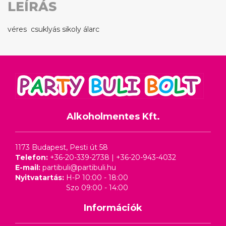
LEÍRÁS
véres csuklyás sikoly álarc
Alkoholmentes Kft.
1173 Budapest, Pesti út 58
Telefon:
+36-20-339-2738
|
+36-20-943-4032
E-mail:
partibuli@partibuli.hu
Nyitvatartás:
H-P 10:00 - 18:00
Szo 09:00 - 14:00
Információk