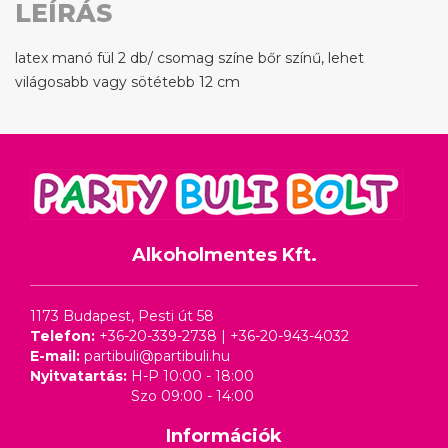
LEÍRÁS
latex manó fül 2 db/ csomag színe bőr színű, lehet
világosabb vagy sötétebb 12 cm
Alkoholmentes Kft.
1173 Budapest, Pesti út 58
Telefon:
+36-20-339-2738
|
+36-20-943-4032
E-mail:
partibuli@partibuli.hu
Nyitvatartás:
H-P 10:00 - 18:00
Szo 09:00 - 14:00
Információk