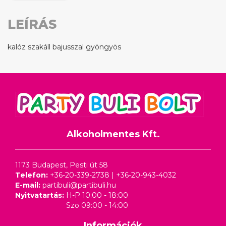
LEÍRÁS
kalóz szakáll bajusszal gyöngyös
Alkoholmentes Kft.
1173 Budapest, Pesti út 58
Telefon:
+36-20-339-2738
|
+36-20-943-4032
E-mail:
partibuli@partibuli.hu
Nyitvatartás:
H-P 10:00 - 18:00
Szo 09:00 - 14:00
Információk