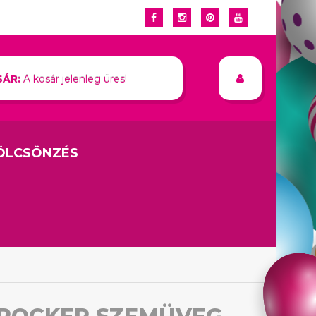
ÁR:
A kosár jelenleg üres!
ÖLCSÖNZÉS