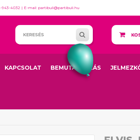
0-943-4032
E-mail: partibuli@partibuli.hu
KOS
KAPCSOLAT
BEMUTATKOZÁS
JELMEZK