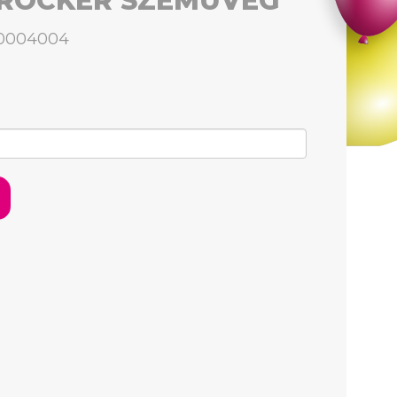
, ROCKER SZEMÜVEG
00004004