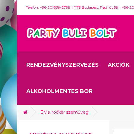
Telefon: +36-20-339-2738
1173 Budapest, Pesti út 58
+36-2
RENDEZVÉNYSZERVEZÉS
AKCIÓK
ALKOHOLMENTES BOR
Elvis, rocker szemüveg