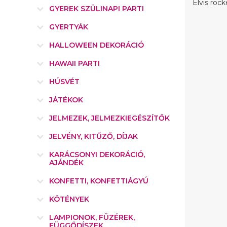
Elvis roc
GYEREK SZÜLINAPI PARTI
GYERTYÁK
HALLOWEEN DEKORÁCIÓ
HAWAII PARTI
HÚSVÉT
JÁTÉKOK
JELMEZEK, JELMEZKIEGÉSZÍTŐK
JELVÉNY, KITŰZŐ, DÍJAK
KARÁCSONYI DEKORÁCIÓ,
AJÁNDÉK
KONFETTI, KONFETTIÁGYÚ
KÖTÉNYEK
LAMPIONOK, FÜZÉREK,
FÜGGŐDÍSZEK