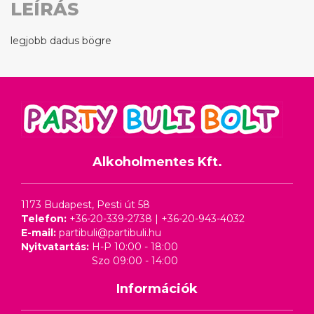
LEÍRÁS
legjobb dadus bögre
Alkoholmentes Kft.
1173 Budapest, Pesti út 58
Telefon:
+36-20-339-2738
|
+36-20-943-4032
E-mail:
partibuli@partibuli.hu
Nyitvatartás:
H-P 10:00 - 18:00
Szo 09:00 - 14:00
Információk