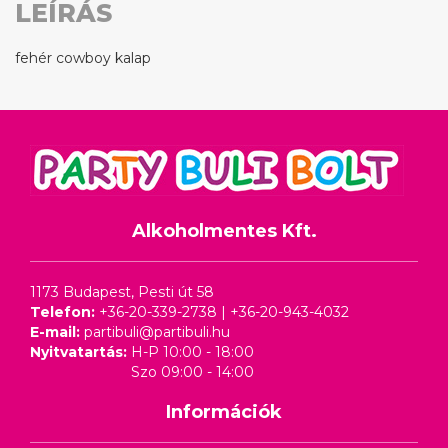
LEÍRÁS
fehér cowboy kalap
Alkoholmentes Kft.
1173 Budapest, Pesti út 58
Telefon:
+36-20-339-2738
|
+36-20-943-4032
E-mail:
partibuli@partibuli.hu
Nyitvatartás:
H-P 10:00 - 18:00
Szo 09:00 - 14:00
Információk