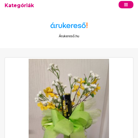
Kategóriák
Árukereső.hu