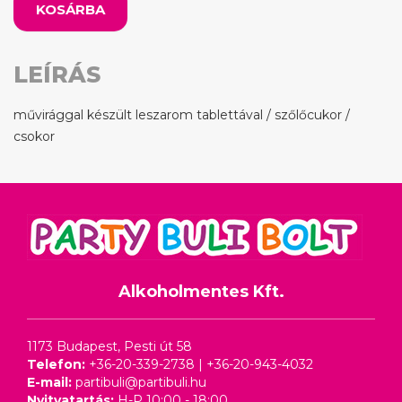
KOSÁRBA
LEÍRÁS
művirággal készült leszarom tablettával / szőlőcukor /
csokor
Alkoholmentes Kft.
1173 Budapest, Pesti út 58
Telefon:
+36-20-339-2738
|
+36-20-943-4032
E-mail:
partibuli@partibuli.hu
Nyitvatartás:
H-P 10:00 - 18:00