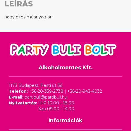
LEÍRÁS
nagy piros műanyag orr
Alkoholmentes Kft.
1173 Budapest, Pesti út 58
Telefon:
+36-20-339-2738
|
+36-20-943-4032
E-mail:
partibuli@partibuli.hu
Nyitvatartás:
H-P 10:00 - 18:00
Szo 09:00 - 14:00
Információk