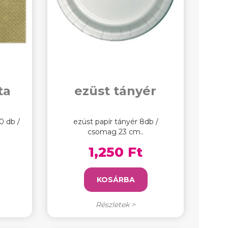
ta
ezüst tányér
0 db /
ezüst papír tányér 8db /
csomag 23 cm..
1,250 Ft
KOSÁRBA
Részletek >