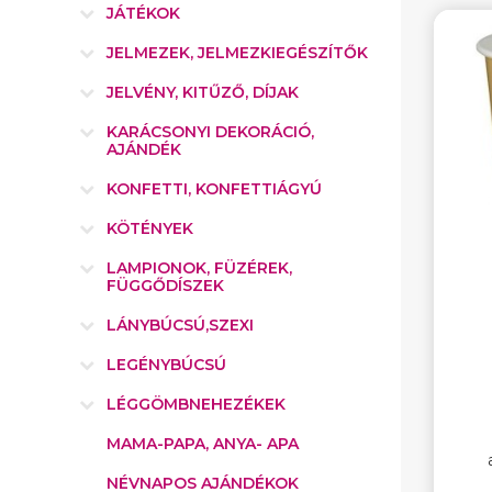
JÁTÉKOK
JELMEZEK, JELMEZKIEGÉSZÍTŐK
JELVÉNY, KITŰZŐ, DÍJAK
KARÁCSONYI DEKORÁCIÓ,
AJÁNDÉK
KONFETTI, KONFETTIÁGYÚ
KÖTÉNYEK
LAMPIONOK, FÜZÉREK,
FÜGGŐDÍSZEK
LÁNYBÚCSÚ,SZEXI
LEGÉNYBÚCSÚ
LÉGGÖMBNEHEZÉKEK
MAMA-PAPA, ANYA- APA
NÉVNAPOS AJÁNDÉKOK