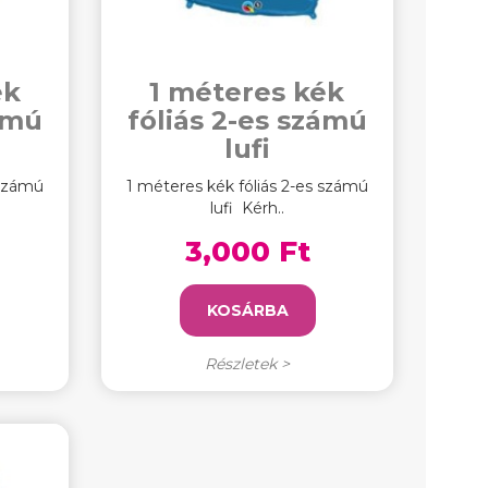
ék
1 méteres kék
zámú
fóliás 2-es számú
lufi
 számú
1 méteres kék fóliás 2-es számú
lufi Kérh..
3,000 Ft
KOSÁRBA
Részletek >