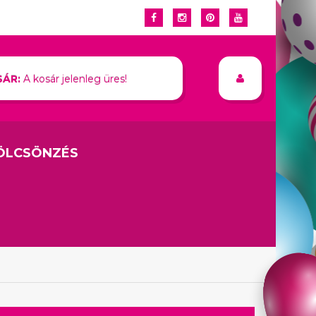
ÁR:
A kosár jelenleg üres!
ÖLCSÖNZÉS