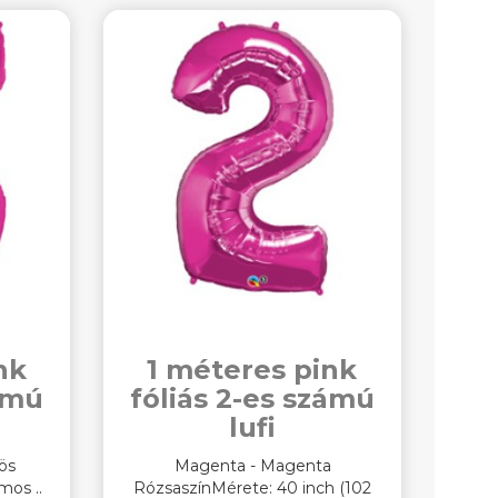
nk
1 méteres pink
zámú
fóliás 2-es számú
lufi
ös
Magenta - Magenta
mos ..
RózsaszínMérete: 40 inch (102