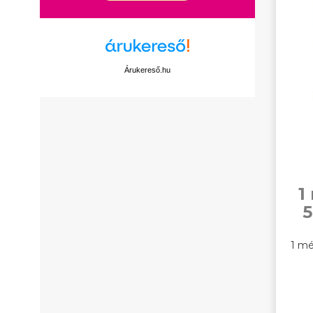
Árukereső.hu
1
5
1 mé