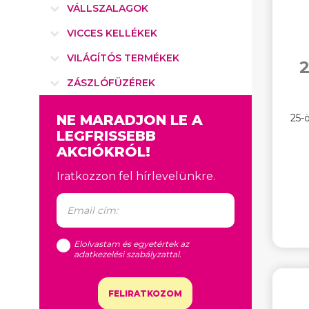
VÁLLSZALAGOK
VICCES KELLÉKEK
VILÁGÍTÓS TERMÉKEK
2
ZÁSZLÓFÜZÉREK
NE MARADJON LE A
25-ö
LEGFRISSEBB
AKCIÓKRÓL!
Iratkozzon fel hírlevelünkre.
Elolvastam és egyetértek az
adatkezelési szabályzattal
.
FELIRATKOZOM