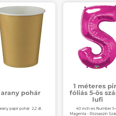
1 méteres pi
arany pohár
fóliás 5-ös s
lufi
arany papír pohár 2,2 dl..
40 inch-es Number 5-
Magenta - Rózsaszín Szá