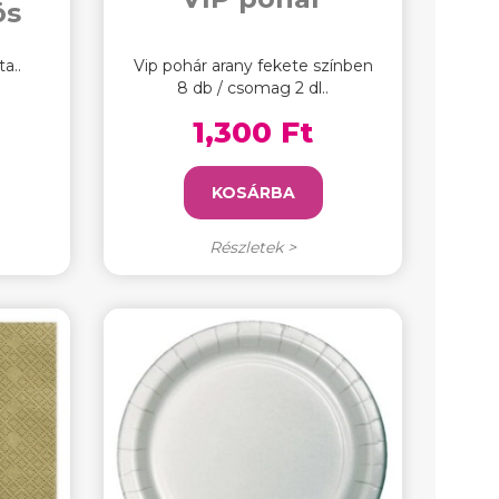
ös
a..
Vip pohár arany fekete színben
8 db / csomag 2 dl..
1,300 Ft
KOSÁRBA
Részletek >