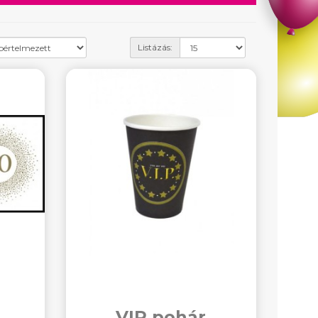
Listázás:
VIP pohár