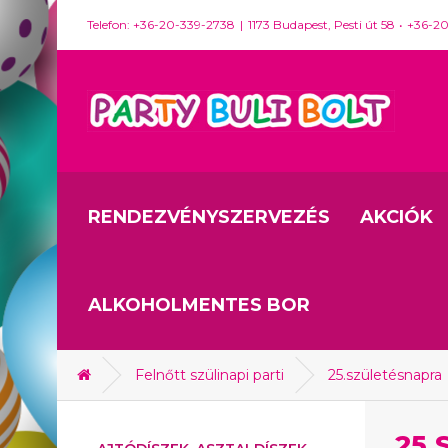
Telefon: +36-20-339-2738
1173 Budapest, Pesti út 58
+36-2
RENDEZVÉNYSZERVEZÉS
AKCIÓK
ALKOHOLMENTES BOR
Felnőtt szülinapi parti
25.születésnapra
25.