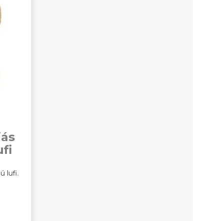
iás
fi
ú lufi.