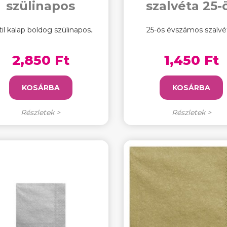
szülinapos
szalvéta 25-
til kalap boldog szülinapos..
25-ös évszámos szalvét
2,850 Ft
1,450 Ft
KOSÁRBA
KOSÁRBA
Részletek >
Részletek >