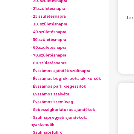
20. születésnapra
21.születésnapra
25.születésnapra
tex
30. születésnapra
40.születésnapra
50.születésnapra
60.születésnapra
70.születésnapra
80.születésnapra
Évszámos ajándék szülinapra
Évszámos bögrék, poharak, korsók
Évszámos parti kiegészítők
Évszámos szalvéta
Évszámos szemüveg
Sebességkorlátozós ajándékok
Szülinapi egyéb ajándékok,
nyakkendők
Szülinapi lufiik