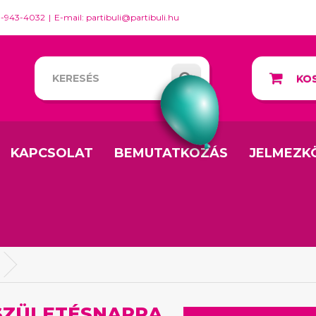
0-943-4032
E-mail: partibuli@partibuli.hu
KOS
KAPCSOLAT
BEMUTATKOZÁS
JELMEZK
SZÜLETÉSNAPRA