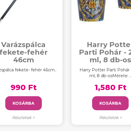
Varázspálca
Harry Potte
fekete-fehér
Parti Pohár - 
46cm
ml, 8 db-o
zspálca fekete- fehér 46cm..
Harry Potter Parti Pohár
ml, 8 db-osMérete: .
990 Ft
1,580 Ft
KOSÁRBA
KOSÁRBA
Részletek >
Részletek >