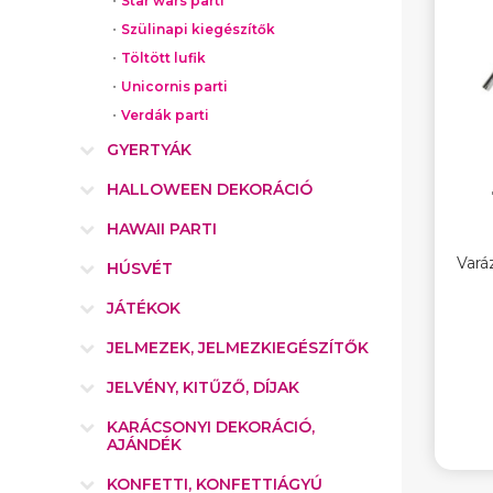
Star wars parti
Szülinapi kiegészítők
Töltött lufik
Unicornis parti
Verdák parti
GYERTYÁK
HALLOWEEN DEKORÁCIÓ
HAWAII PARTI
Vará
HÚSVÉT
JÁTÉKOK
JELMEZEK, JELMEZKIEGÉSZÍTŐK
JELVÉNY, KITŰZŐ, DÍJAK
KARÁCSONYI DEKORÁCIÓ,
AJÁNDÉK
KONFETTI, KONFETTIÁGYÚ