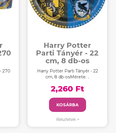
r
Harry Potter
270
Parti Tányér - 22
s
cm, 8 db-os
 - 270
Harry Potter Parti Tányér - 22
.
cm, 8 db-osMérete: ..
2,260 Ft
KOSÁRBA
Részletek >