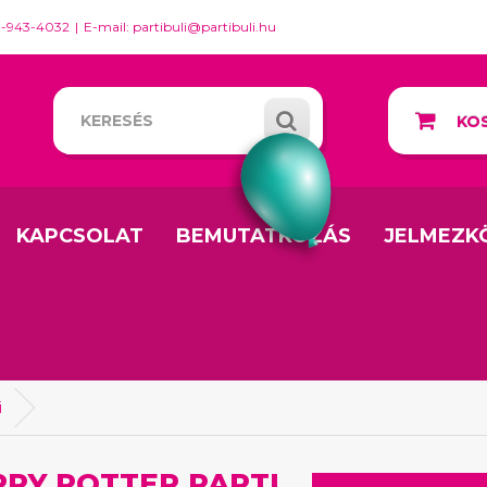
0-943-4032
E-mail: partibuli@partibuli.hu
KOS
KAPCSOLAT
BEMUTATKOZÁS
JELMEZK
i
RY POTTER PARTI