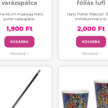
varázspálca
fóliás lufi
rna 46 cm műanyag Harry
Harry Potter fóliás lufi. 1
potter varázspálca..
cmHéliummal is re..
1,900 Ft
2,000 Ft
KOSÁRBA
KOSÁRBA
Részletek >
Részletek >