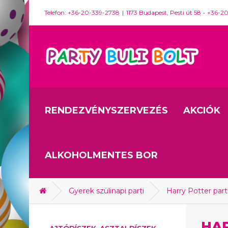
Telefon: +36-20-339-2738
1173 Budapest, Pesti út 58
+36-2
RENDEZVÉNYSZERVEZÉS
AKCIÓK
ALKOHOLMENTES BOR
Gyerek szülinapi parti
Harry Potter part
HAR