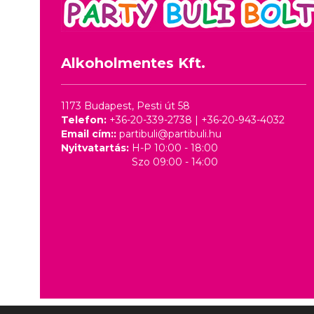
Alkoholmentes Kft.
1173 Budapest, Pesti út 58
Telefon:
+36-20-339-2738
|
+36-20-943-4032
Email cím::
partibuli@partibuli.hu
Nyitvatartás:
H-P 10:00 - 18:00
Szo 09:00 - 14:00