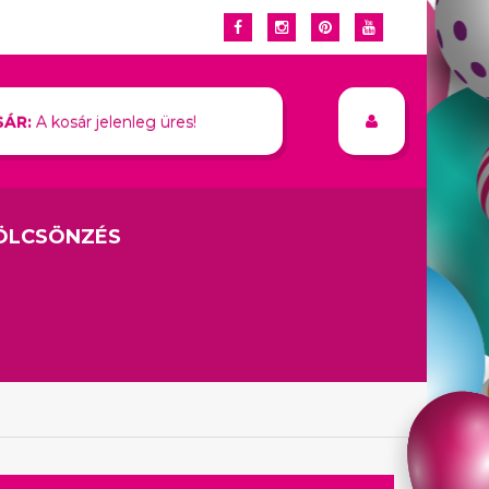
ÁR:
A kosár jelenleg üres!
ÖLCSÖNZÉS