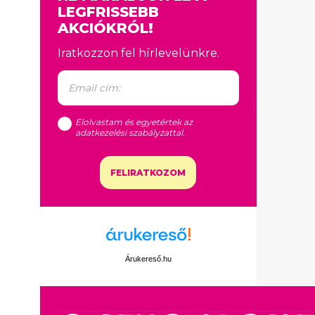
LEGFRISSEBB
AKCIÓKRÓL!
Iratkozzon fel hírlevelünkre.
Elolvastam és egyetértek az
adatkezelési szabályzattal
.
FELIRATKOZOM
Árukereső.hu