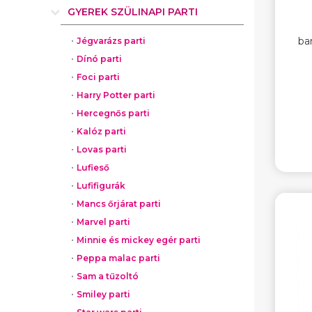
GYEREK SZÜLINAPI PARTI
ba
Jégvarázs parti
Dínó parti
Foci parti
Harry Potter parti
Hercegnős parti
Kalóz parti
Lovas parti
Lufieső
Lufifigurák
Mancs őrjárat parti
Marvel parti
Minnie és mickey egér parti
Peppa malac parti
Sam a tűzoltó
Smiley parti