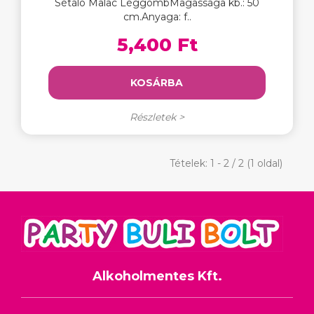
Sétáló Malac LéggömbMagassága kb.: 50
cm.Anyaga: f..
5,400 Ft
KOSÁRBA
Részletek >
Tételek: 1 - 2 / 2 (1 oldal)
Alkoholmentes Kft.