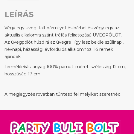
LEÍRÁS
Végy egy üveg italt bármilyet és bárhol és végy egy az
aktuális alkalomra szánt tréfás feliratozású ÜVEGPÓLÓT.
Az üvegpólót húzd rá az üvegre , így lesz belőle szülinapi,
névnapi, házassági évfordulós alkalomhoz illő remek
ajándék.
Termékleírás: anyag:100% pamut ,méret: szélesség 12 cm,
hosszúság 17 cm.
A megjegyzés rovatban tüntesd fel melyiket szeretnéd.