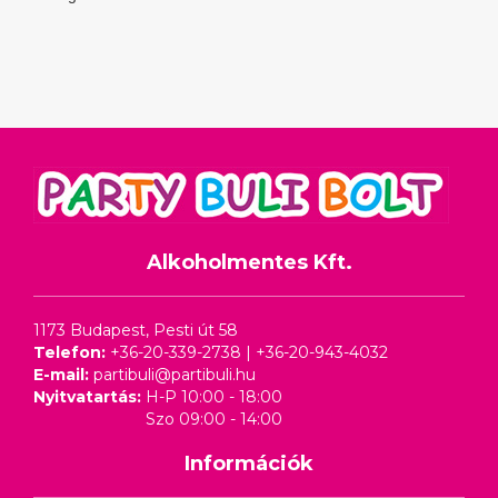
Alkoholmentes Kft.
1173 Budapest, Pesti út 58
Telefon:
+36-20-339-2738
|
+36-20-943-4032
E-mail:
partibuli@partibuli.hu
Nyitvatartás:
H-P 10:00 - 18:00
Szo 09:00 - 14:00
Információk