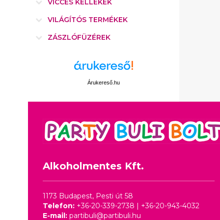
VICCES KELLÉKEK
VILÁGÍTÓS TERMÉKEK
ZÁSZLÓFÜZÉREK
Árukereső.hu
Alkoholmentes Kft.
1173 Budapest, Pesti út 58
Telefon:
+36-20-339-2738
|
+36-20-943-4032
E-mail:
partibuli@partibuli.hu