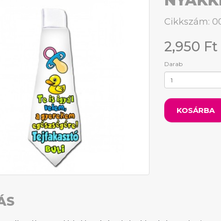
NYAKK
Cikkszám: 0
2,950 Ft
Darab
KOSÁRBA
ÁS