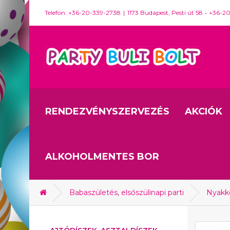
Telefon: +36-20-339-2738
1173 Budapest, Pesti út 58
+36-2
RENDEZVÉNYSZERVEZÉS
AKCIÓK
ALKOHOLMENTES BOR
Babaszületés, elsőszülinapi parti
Nyakke