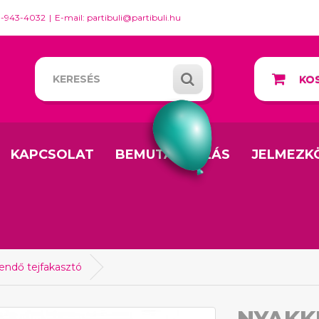
0-943-4032
E-mail: partibuli@partibuli.hu
KOS
KAPCSOLAT
BEMUTATKOZÁS
JELMEZK
ndő tejfakasztó