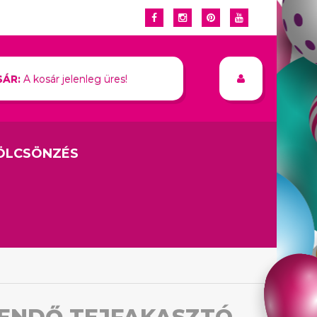
ÁR:
A kosár jelenleg üres!
ÖLCSÖNZÉS