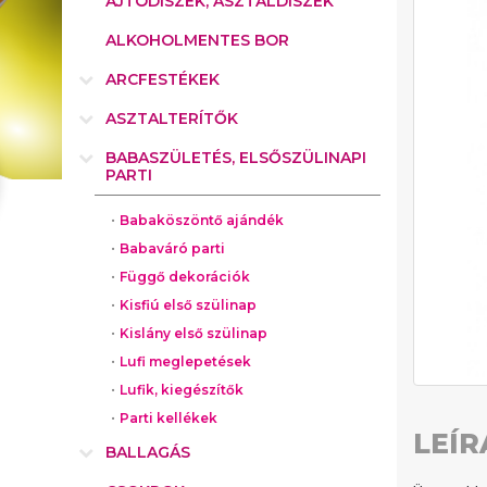
AJTÓDÍSZEK, ASZTALDÍSZEK
ALKOHOLMENTES BOR
ARCFESTÉKEK
ASZTALTERÍTŐK
BABASZÜLETÉS, ELSŐSZÜLINAPI
PARTI
Babaköszöntő ajándék
Babaváró parti
Függő dekorációk
Kisfiú első szülinap
Kislány első szülinap
Lufi meglepetések
Lufik, kiegészítők
Parti kellékek
LEÍR
BALLAGÁS