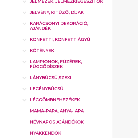
JELMEZEK, JELMEZKIEGÉSZÍTŐK
JELVÉNY, KITŰZŐ, DÍJAK
KARÁCSONYI DEKORÁCIÓ,
AJÁNDÉK
KONFETTI, KONFETTIÁGYÚ
KÖTÉNYEK
LAMPIONOK, FÜZÉREK,
FÜGGŐDÍSZEK
LÁNYBÚCSÚ,SZEXI
LEGÉNYBÚCSÚ
LÉGGÖMBNEHEZÉKEK
MAMA-PAPA, ANYA- APA
NÉVNAPOS AJÁNDÉKOK
NYAKKENDŐK