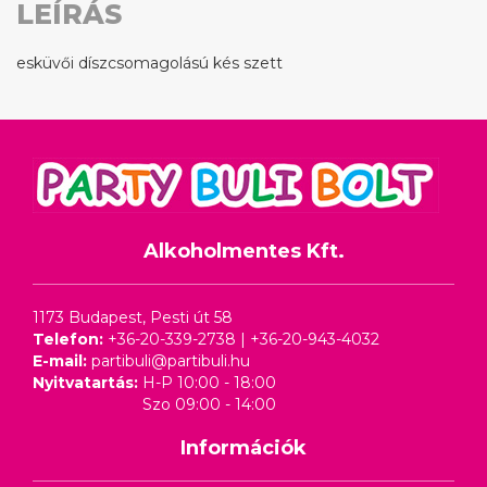
LEÍRÁS
esküvői díszcsomagolású kés szett
Alkoholmentes Kft.
1173 Budapest, Pesti út 58
Telefon:
+36-20-339-2738
|
+36-20-943-4032
E-mail:
partibuli@partibuli.hu
Nyitvatartás:
H-P 10:00 - 18:00
Szo 09:00 - 14:00
Információk