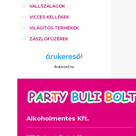
VÁLLSZALAGOK
VICCES KELLÉKEK
VILÁGÍTÓS TERMÉKEK
ZÁSZLÓFÜZÉREK
Árukereső.hu
Alkoholmentes Kft.