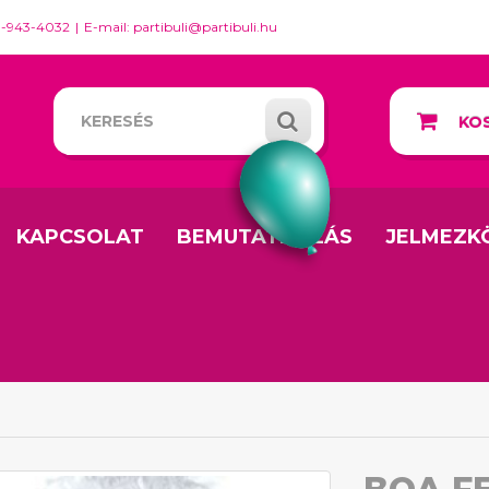
0-943-4032
E-mail: partibuli@partibuli.hu
KOS
KAPCSOLAT
BEMUTATKOZÁS
JELMEZK