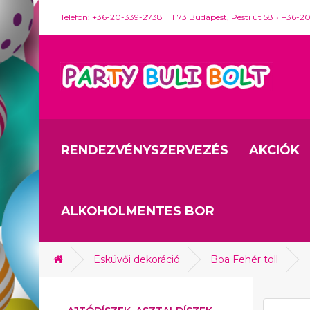
Telefon: +36-20-339-2738
1173 Budapest, Pesti út 58
+36-2
RENDEZVÉNYSZERVEZÉS
AKCIÓK
ALKOHOLMENTES BOR
Esküvői dekoráció
Boa Fehér toll