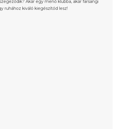
 szegeződik? Akár egy menő klubba, akár farsangi
y ruhához kiváló kiegészítőd lesz!