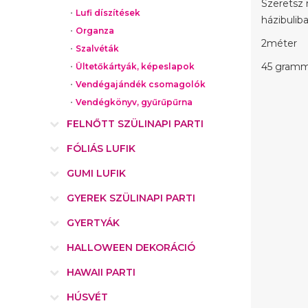
Szeretsz 
Lufi díszítések
házibulib
Organza
2méter
Szalvéták
45 gram
Ültetőkártyák, képeslapok
Vendégajándék csomagolók
Vendégkönyv, gyűrűpűrna
FELNŐTT SZÜLINAPI PARTI
FÓLIÁS LUFIK
GUMI LUFIK
GYEREK SZÜLINAPI PARTI
GYERTYÁK
HALLOWEEN DEKORÁCIÓ
HAWAII PARTI
HÚSVÉT