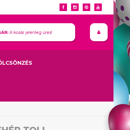
ÁR:
A kosár jelenleg üres!
ÖLCSÖNZÉS