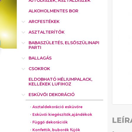
AJTÓDÍSZEK, ASZTALDÍSZEK
ALKOHOLMENTES BOR
ARCFESTÉKEK
ASZTALTERÍTŐK
BABASZÜLETÉS, ELSŐSZÜLINAPI
PARTI
BALLAGÁS
CSOKROK
ELDOBHATÓ HÉLIUMPALACK,
KELLÉKEK LUFIHOZ
ESKÜVŐI DEKORÁCIÓ
Asztaldekoráció esküvőre
Esküvői kiegészítők,ajándékok
LEÍR
Függő dekorációk
Konfettik, buborék fújók