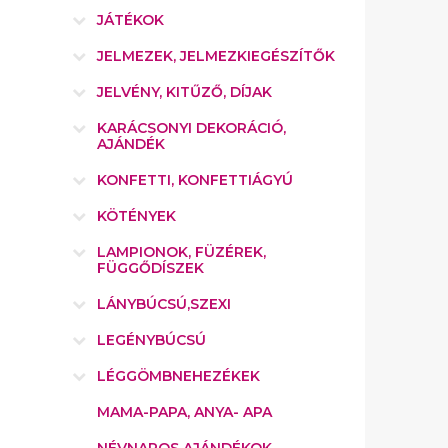
JÁTÉKOK
JELMEZEK, JELMEZKIEGÉSZÍTŐK
JELVÉNY, KITŰZŐ, DÍJAK
KARÁCSONYI DEKORÁCIÓ,
AJÁNDÉK
KONFETTI, KONFETTIÁGYÚ
KÖTÉNYEK
LAMPIONOK, FÜZÉREK,
FÜGGŐDÍSZEK
LÁNYBÚCSÚ,SZEXI
LEGÉNYBÚCSÚ
LÉGGÖMBNEHEZÉKEK
MAMA-PAPA, ANYA- APA