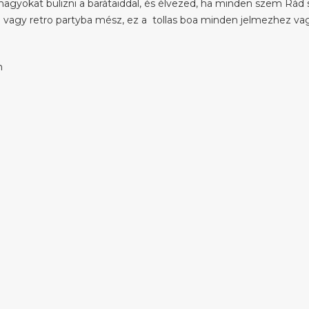
nagyokat bulizni a barátaiddal, és élvezed, ha minden szem Rád
a vagy retro partyba mész, ez a tollas boa minden jelmezhez vag
m