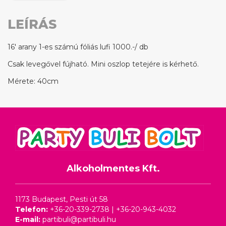
LEÍRÁS
16' arany 1-es számú fóliás lufi 1000.-/ db
Csak levegővel fújható. Mini oszlop tetejére is kérhető.
Mérete: 40cm
Alkoholmentes Kft.
1173 Budapest, Pesti út 58
Telefon:
+36-20-339-2738
|
+36-20-943-4032
E-mail:
partibuli@partibuli.hu