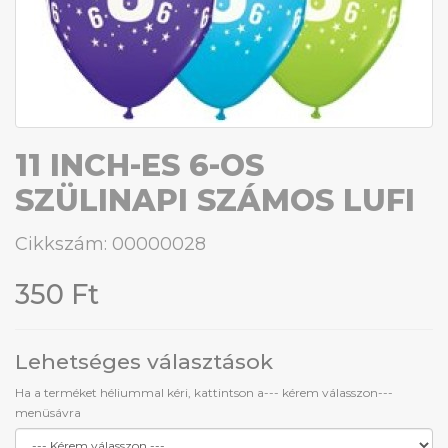
11 INCH-ES 6-OS
SZÜLINAPI SZÁMOS LUFI
Cikkszám: 00000028
350 Ft
Lehetséges választások
Ha a terméket héliummal kéri, kattintson a--- kérem válasszon---
menüsávra