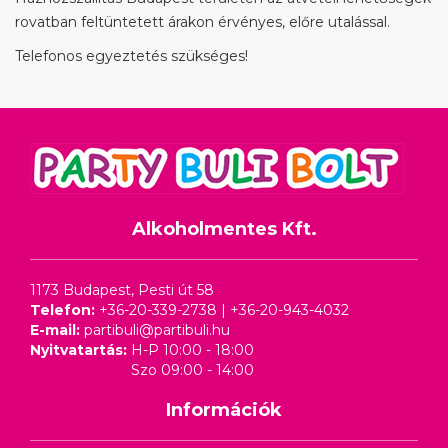
rovatban feltüntetett árakon érvényes, előre utalással.
Telefonos egyeztetés szükséges!
Alkoholmentes Kft.
1173 Budapest, Pesti út 58
Telefon:
+36-20-339-2738
|
+36-20-943-4032
E-mail:
partibuli@partibuli.hu
Nyitvatartás:
H-P 10:00 - 18:00
Szo 09:00 - 14:00
Információk