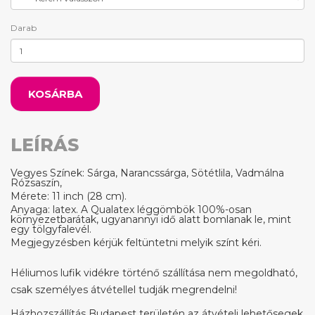
Darab
KOSÁRBA
LEÍRÁS
Vegyes Színek: Sárga, Narancssárga, Sötétlila, Vadmálna
Rózsaszín,
Mérete: 11 inch (28 cm).
Anyaga: latex. A Qualatex léggömbök 100%-osan
környezetbarátak, ugyanannyi idő alatt bomlanak le, mint
egy tölgyfalevél.
Megjegyzésben kérjük feltüntetni melyik színt kéri.
Héliumos lufik vidékre történő szállítása nem megoldható,
csak személyes átvétellel tudják megrendelni!
Házhozszállítás Budapest területén az átvételi lehetősegek