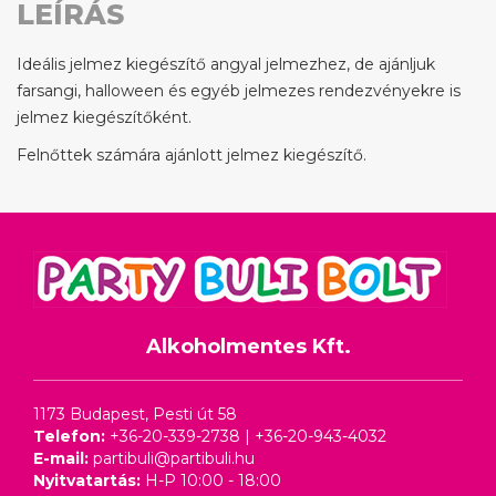
LEÍRÁS
Ideális jelmez kiegészítő angyal jelmezhez, de ajánljuk
farsangi, halloween és egyéb jelmezes rendezvényekre is
jelmez kiegészítőként.
Felnőttek számára ajánlott jelmez kiegészítő.
Alkoholmentes Kft.
1173 Budapest, Pesti út 58
Telefon:
+36-20-339-2738
|
+36-20-943-4032
E-mail:
partibuli@partibuli.hu
Nyitvatartás:
H-P 10:00 - 18:00