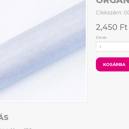
ORGAN
Cikkszám: 0
2,450 Ft
Darab
KOSÁRBA
ÁS