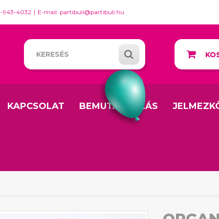
0-943-4032
E-mail: partibuli@partibuli.hu
KOS
KAPCSOLAT
BEMUTATKOZÁS
JELMEZK