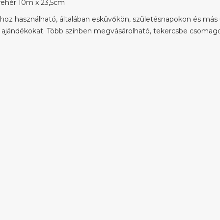
fehér 10m x 23,5cm
hoz használható, általában esküvőkön, születésnapokon és más 
 ajándékokat. Több színben megvásárolható, tekercsbe csomago