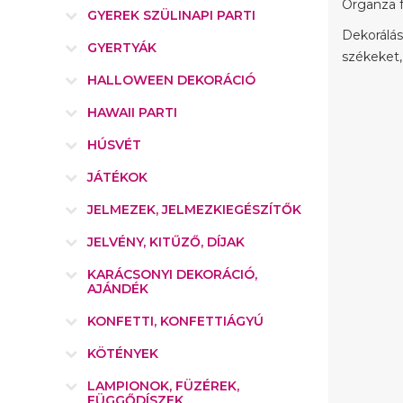
Organza 
GYEREK SZÜLINAPI PARTI
Dekorálás
GYERTYÁK
székeket,
HALLOWEEN DEKORÁCIÓ
HAWAII PARTI
HÚSVÉT
JÁTÉKOK
JELMEZEK, JELMEZKIEGÉSZÍTŐK
JELVÉNY, KITŰZŐ, DÍJAK
KARÁCSONYI DEKORÁCIÓ,
AJÁNDÉK
KONFETTI, KONFETTIÁGYÚ
KÖTÉNYEK
LAMPIONOK, FÜZÉREK,
FÜGGŐDÍSZEK