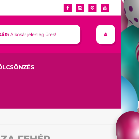
ÁR:
A kosár jelenleg üres!
ÖLCSÖNZÉS