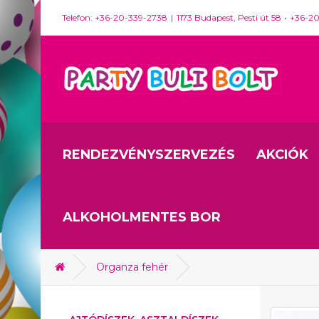
Telefon: +36-20-339-2738
1173 Budapest, Pesti út 58
+36-2
RENDEZVÉNYSZERVEZÉS
AKCIÓK
ALKOHOLMENTES BOR
Organza fehér