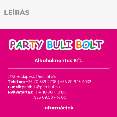
LEÍRÁS
Alkoholmentes Kft.
1173 Budapest, Pesti út 58
Telefon:
+36-20-339-2738
|
+36-20-943-4032
E-mail:
partibuli@partibuli.hu
Nyitvatartás:
H-P 10:00 - 18:00
Szo 09:00 - 14:00
Információk