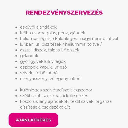
RENDEZVÉNYSZERVEZÉS
esküvõi ajándékok
lufiba csomagolás, pénz, ajándék
héliumos léghajó különleges nagyméretû lufival
lufiban lufi díszítések / héliummal töltve /
asztali díszek, talpas lufidíszek
girlandok
gyöngyívek,lufi virágok
oszlopok, kapuk, lufiesõ
szívek , felhõ lufiból
menyasszony, võlegény lufiból
különleges szalvétadíszek,jégszobor
székhuzat, szék masni kölcsönzés
koszorús lány ajándékok, textil szívek, organza
díszítések, csokiszökõkút
AJÁNLATKÉRÉS