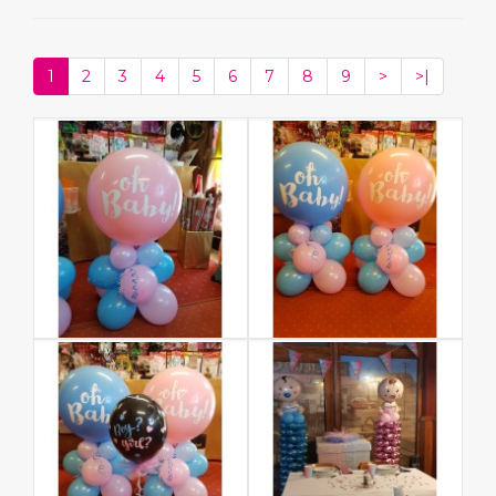
1
2
3
4
5
6
7
8
9
>
>|