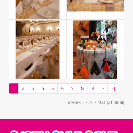
1
2
3
4
5
6
7
8
9
>
>|
Tételek: 1 - 24 / 483 (21 oldal)