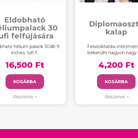
Eldobható
Diplomaosz
éliumpalack 30
kalap
ufi felfújására
bható hélium palack 30db 9
Felsőoktatási intézmé
inches lufi f..
bekerülni nagyon nagy 
16,500 Ft
4,200 Ft
KOSÁRBA
KOSÁRBA
Részletek >
Részletek >