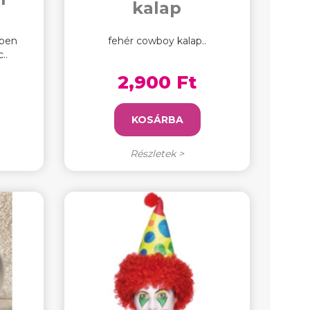
kalap
nben
fehér cowboy kalap..
..
2,900 Ft
KOSÁRBA
Részletek >