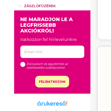
ZÁSZLÓFÜZÉREK
NE MARADJON LE A
LEGFRISSEBB
AKCIÓKRÓL!
Iratkozzon fel hírlevelünkre.
Elolvastam és egyetértek az
adatkezelési szabályzattal
.
FELIRATKOZOM