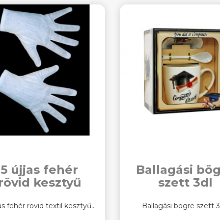
5 újjas fehér
Ballagási bö
rövid kesztyű
szett 3dl
as fehér rövid textil kesztyű..
Ballagási bögre szett 3d