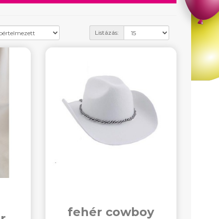
Listázás:
fehér cowboy
r