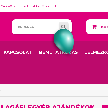
0-943-4032
E-mail: partibuli@partibuli.hu
KOS
KAPCSOLAT
BEMUTATKOZÁS
JELMEZK
LLAGÁSI EGYÉB AJÁNDÉKOK