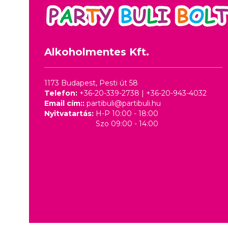
Alkoholmentes Kft.
1173 Budapest, Pesti út 58
Telefon:
+36-20-339-2738
|
+36-20-943-4032
Email cím::
partibuli@partibuli.hu
Nyitvatartás:
H-P 10:00 - 18:00
Szo 09:00 - 14:00