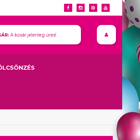
ÁR:
A kosár jelenleg üres!
ÖLCSÖNZÉS