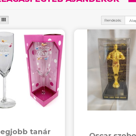
Rendezés:
legjobb tanár
Oscar szobo