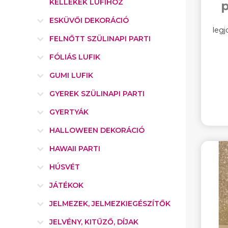
KELLÉKEK LUFIHOZ
ESKÜVŐI DEKORÁCIÓ
legj
FELNŐTT SZÜLINAPI PARTI
FÓLIÁS LUFIK
GUMI LUFIK
GYEREK SZÜLINAPI PARTI
GYERTYÁK
HALLOWEEN DEKORÁCIÓ
HAWAII PARTI
HÚSVÉT
JÁTÉKOK
JELMEZEK, JELMEZKIEGÉSZÍTŐK
JELVÉNY, KITŰZŐ, DÍJAK