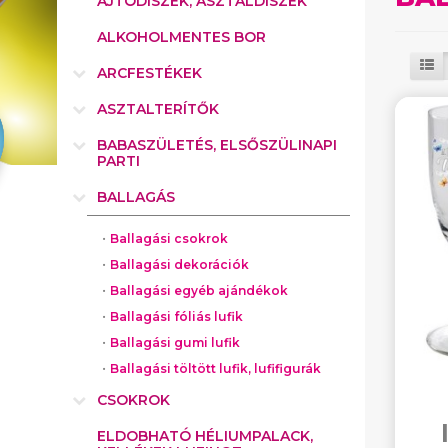
AJTÓDÍSZEK, ASZTALDÍSZEK
ALKOHOLMENTES BOR
ARCFESTÉKEK
ASZTALTERÍTŐK
BABASZÜLETÉS, ELSŐSZÜLINAPI
PARTI
BALLAGÁS
Ballagási csokrok
Ballagási dekorációk
Ballagási egyéb ajándékok
Ballagási fóliás lufik
Ballagási gumi lufik
Ballagási töltött lufik, lufifigurák
CSOKROK
ELDOBHATÓ HÉLIUMPALACK,