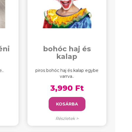
éni
bohóc haj és
kalap
..
piros bohóc haj és kalap egybe
varrva..
3,990 Ft
KOSÁRBA
Részletek >