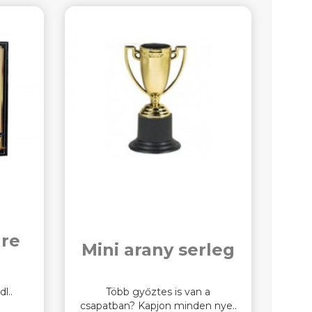
gre
Mini arany serleg
l..
Több győztes is van a
csapatban? Kapjon minden nye..