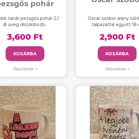
pezsgős pohár
obb tanár pezsgős pohár 2,1
Oscar szobor arany szí
dl üveg díszdobozb..
talpazattal együtt 18 c
3,600 Ft
2,900 Ft
KOSÁRBA
KOSÁRBA
Részletek >
Részletek >