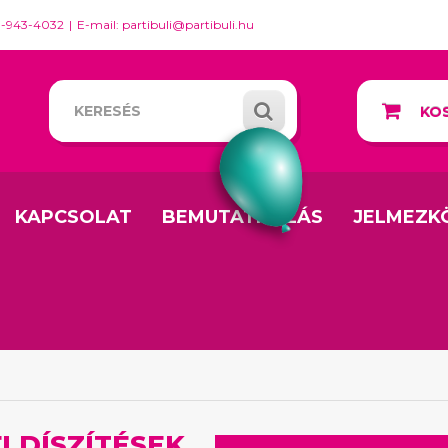
0-943-4032
E-mail: partibuli@partibuli.hu
KOS
KAPCSOLAT
BEMUTATKOZÁS
JELMEZK
I DÍSZÍTÉSEK