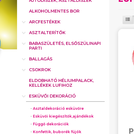
AJTÓDÍSZEK, ASZTALDÍSZEK
ALKOHOLMENTES BOR
ARCFESTÉKEK
ASZTALTERÍTŐK
BABASZÜLETÉS, ELSŐSZÜLINAPI
PARTI
BALLAGÁS
CSOKROK
ELDOBHATÓ HÉLIUMPALACK,
KELLÉKEK LUFIHOZ
ESKÜVŐI DEKORÁCIÓ
Asztaldekoráció esküvőre
Esküvői kiegészítők,ajándékok
Függő dekorációk
p
Konfettik, buborék fújók