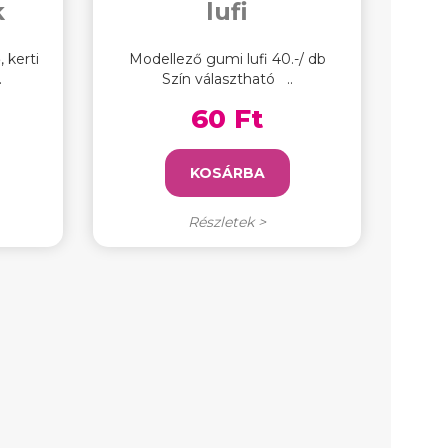
k
lufi
 kerti
Modellező gumi lufi 40.-/ db
.
Szín választható ..
60 Ft
KOSÁRBA
Részletek >