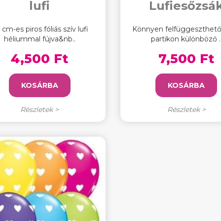
lufi
Lufiesőzsá
 cm-es piros fóliás szív lufi
Könnyen felfüggeszthető,
héliummal fújva&nb..
partikon különböző .
4,500 Ft
7,500 Ft
KOSÁRBA
KOSÁRBA
Részletek >
Részletek >