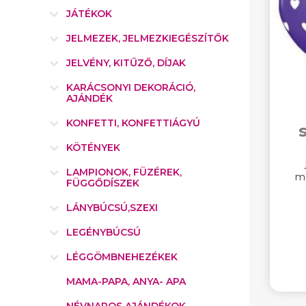
JÁTÉKOK
JELMEZEK, JELMEZKIEGÉSZÍTŐK
JELVÉNY, KITŰZŐ, DÍJAK
KARÁCSONYI DEKORÁCIÓ,
AJÁNDÉK
KONFETTI, KONFETTIÁGYÚ
KÖTÉNYEK
LAMPIONOK, FÜZÉREK,
ma
FÜGGŐDÍSZEK
LÁNYBÚCSÚ,SZEXI
LEGÉNYBÚCSÚ
LÉGGÖMBNEHEZÉKEK
MAMA-PAPA, ANYA- APA