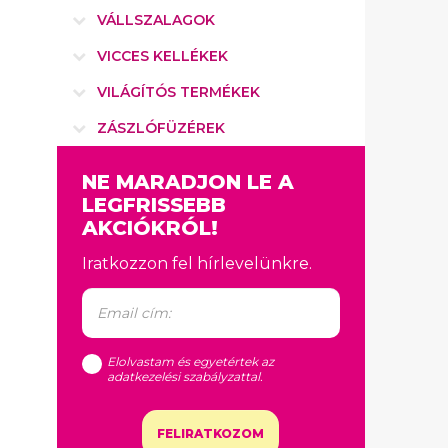
VÁLLSZALAGOK
VICCES KELLÉKEK
VILÁGÍTÓS TERMÉKEK
ZÁSZLÓFÜZÉREK
NE MARADJON LE A
LEGFRISSEBB
AKCIÓKRÓL!
Iratkozzon fel hírlevelünkre.
Elolvastam és egyetértek az
adatkezelési szabályzattal
.
FELIRATKOZOM