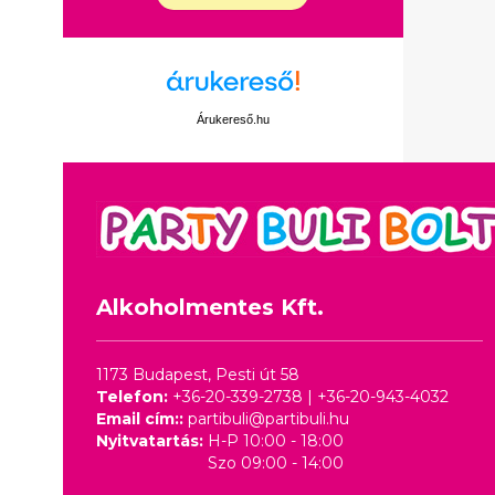
Árukereső.hu
Alkoholmentes Kft.
1173 Budapest, Pesti út 58
Telefon:
+36-20-339-2738
|
+36-20-943-4032
Email cím::
partibuli@partibuli.hu
Nyitvatartás:
H-P 10:00 - 18:00
Szo 09:00 - 14:00