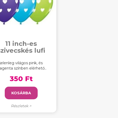
11 inch-es
szivecskés lufi
jelenleg világos pink, és
genta színben elérhető..
350 Ft
KOSÁRBA
Részletek >