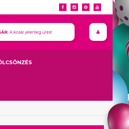
ÁR:
A kosár jelenleg üres!
ÖLCSÖNZÉS