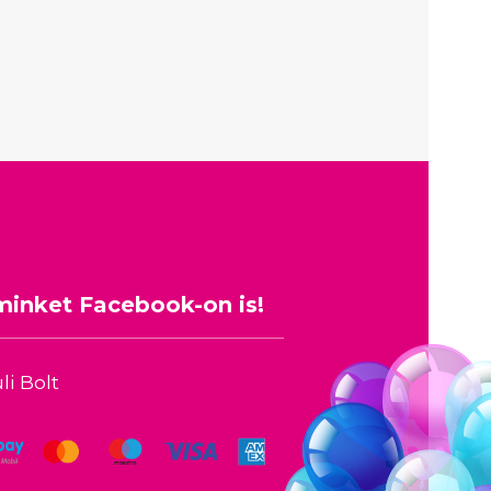
minket Facebook-on is!
li Bolt