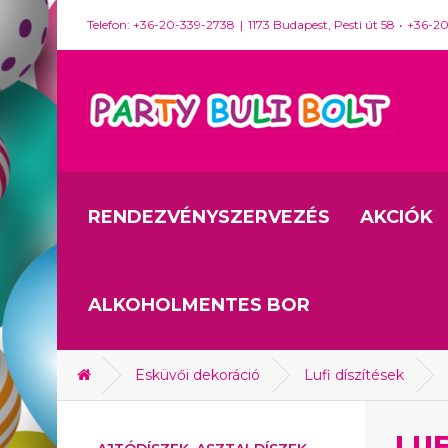
Telefon: +36-20-339-2738
1173 Budapest, Pesti út 58
+36-2
RENDEZVÉNYSZERVEZÉS
AKCIÓK
ALKOHOLMENTES BOR
Esküvői dekoráció
Lufi díszítések
LUF